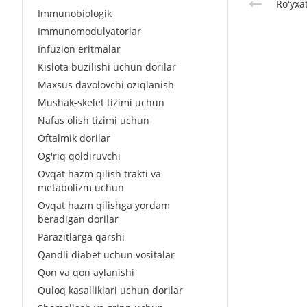
Roʻyxa
Immunobiologik
Immunomodulyatorlar
Infuzion eritmalar
Kislota buzilishi uchun dorilar
Maxsus davolovchi oziqlanish
Mushak-skelet tizimi uchun
Nafas olish tizimi uchun
Oftalmik dorilar
Og'riq qoldiruvchi
Ovqat hazm qilish trakti va
metabolizm uchun
Ovqat hazm qilishga yordam
beradigan dorilar
Parazitlarga qarshi
Qandli diabet uchun vositalar
Qon va qon aylanishi
Quloq kasalliklari uchun dorilar