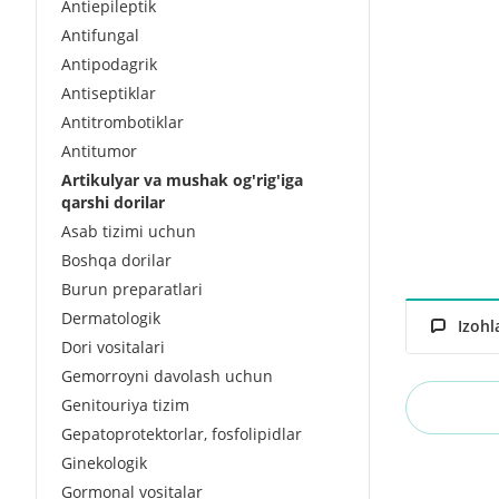
Antiepileptik
Antifungal
Antipodagrik
Antiseptiklar
Antitrombotiklar
Antitumor
Artikulyar va mushak og'rig'iga
qarshi dorilar
Asab tizimi uchun
Boshqa dorilar
Burun preparatlari
Dermatologik
Izohl
Dori vositalari
Gemorroyni davolash uchun
Genitouriya tizim
Gepatoprotektorlar, fosfolipidlar
Ginekologik
Gormonal vositalar