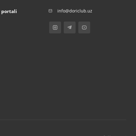
info@doriclub.uz
 portali