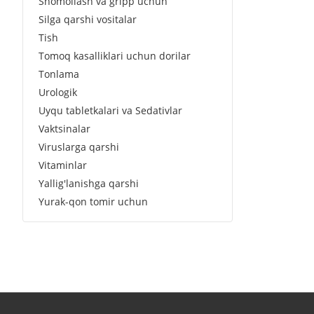
Shomollash va gripp uchun
Silga qarshi vositalar
Tish
Tomoq kasalliklari uchun dorilar
Tonlama
Urologik
Uyqu tabletkalari va Sedativlar
Vaktsinalar
Viruslarga qarshi
Vitaminlar
Yallig'lanishga qarshi
Yurak-qon tomir uchun