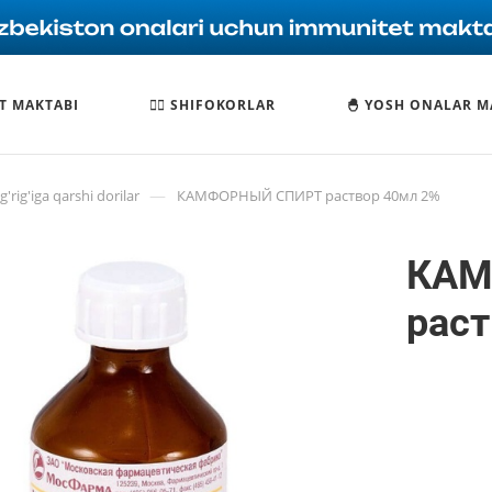
T MAKTABI
🧑‍⚕️ SHIFOKORLAR
🐣 YOSH ONALAR M
—
'rig'iga qarshi dorilar
КАМФОРНЫЙ СПИРТ раствор 40мл 2%
КАМ
раст