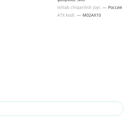
Ishlab chiqarilish joyi:
—
Россия
ATX kodi:
—
M02AХ10