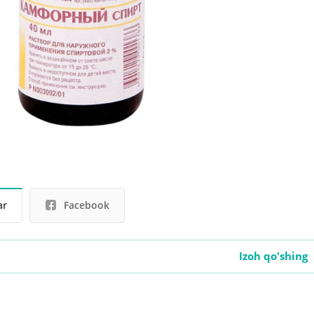
ar
Facebook
Izoh qo'shing