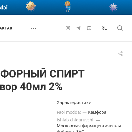
RU
AKTAB
ФОРНЫЙ СПИРТ
вор 40мл 2%
Характеристики
Faol modda:
—
Камфора
Ishlab chiqaruvchi:
—
Московская фармацевтическая
фабрика, ЗАО