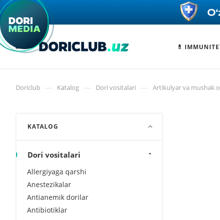
💊 IMMUNITE
—
—
—
Doriclub
Katalog
Dori vositalari
Artikulyar va mushak og
KATALOG
Dori vositalari
Allergiyaga qarshi
Anestezikalar
Antianemik dorilar
Antibiotiklar