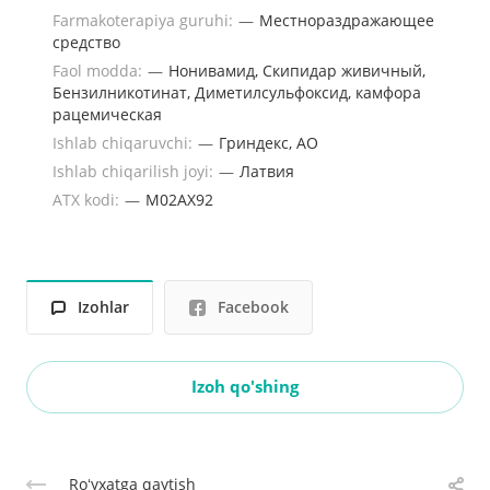
Farmakoterapiya guruhi:
—
Местнораздражающее
средство
Faol modda:
—
Нонивамид, Скипидар живичный,
Бензилникотинат, Диметилсульфоксид, камфора
рацемическая
Ishlab chiqaruvchi:
—
Гриндекс, АО
Ishlab chiqarilish joyi:
—
Латвия
ATX kodi:
—
M02AХ92
Izohlar
Facebook
Izoh qo'shing
Roʻyxatga qaytish