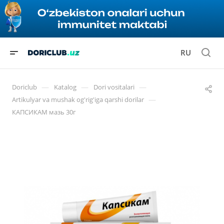
RU
—
—
—
Doriclub
Katalog
Dori vositalari
—
Artikulyar va mushak og'rig'iga qarshi dorilar
КАПСИКАМ мазь 30г