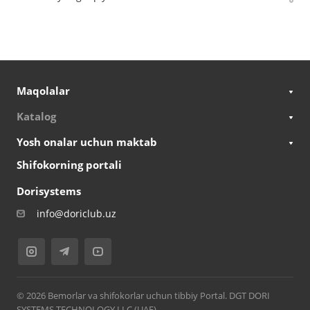
Maqolalar
Katalog
Yosh onalar uchun maktab
Shifokorning portali
Dorisystems
info@doriclub.uz
© 2026 Bemorlar va shifokorlar uchun tibbiy Portal. DGT DORI
SYSTEMS TECHNOLOGY LLC (UAE)