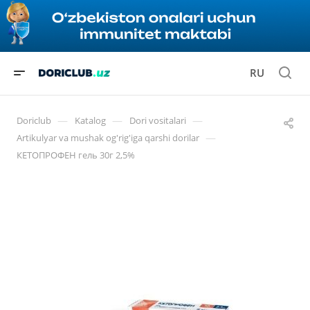
RU
—
—
—
Doriclub
Katalog
Dori vositalari
—
Artikulyar va mushak og'rig'iga qarshi dorilar
КЕТОПРОФЕН гель 30г 2,5%