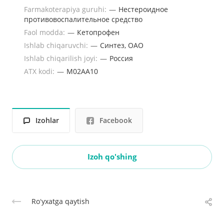
Farmakoterapiya guruhi:
—
Нестероидное
противовоспалительное средство
Faol modda:
—
Кетопрофен
Ishlab chiqaruvchi:
—
Синтез, ОАО
Ishlab chiqarilish joyi:
—
Россия
ATX kodi:
—
M02AA10
Izohlar
Facebook
Izoh qo'shing
Roʻyxatga qaytish