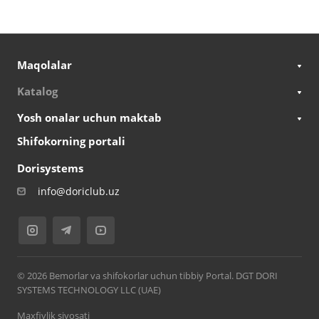
Maqolalar
Katalog
Yosh onalar uchun maktab
Shifokorning portali
Dorisystems
info@doriclub.uz
© 2026 Bemorlar va shifokorlar uchun tibbiy Portal. DGT DORI
SYSTEMS TECHNOLOGY LLC (UAE)
Maxfiylik siyosati