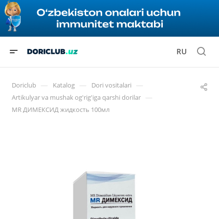
RU
—
—
—
Doriclub
Katalog
Dori vositalari
—
Artikulyar va mushak og'rig'iga qarshi dorilar
MR ДИМЕКСИД жидкость 100мл