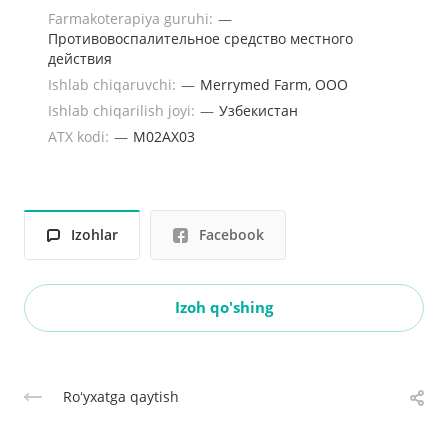
Farmakoterapiya guruhi:
—
Противовоспалительное средство местного
действия
Ishlab chiqaruvchi:
—
Merrymed Farm, ООО
Ishlab chiqarilish joyi:
—
Узбекистан
ATX kodi:
—
M02AX03
Izohlar
Facebook
Izoh qo'shing
Roʻyxatga qaytish