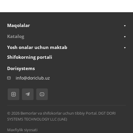
Maqolalar
Katalog
Yosh onalar uchun maktab
Shifokorning portali
Dorisystems
info@doriclub.uz
© 2026 Bemorlar va shifokorlar uchun tibbiy Portal. DGT DORI
SYSTEMS TECHNOLOGY LLC (UAE)
Maxfiylik siyosati