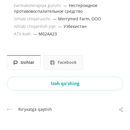
Farmakoterapiya guruhi:
—
Нестероидное
противовоспалительное средство
Ishlab chiqaruvchi:
—
Merrymed Farm, ООО
Ishlab chiqarilish joyi:
—
Узбекистан
ATX kodi:
—
M02AA23
Izohlar
Facebook
Izoh qo'shing
Roʻyxatga qaytish