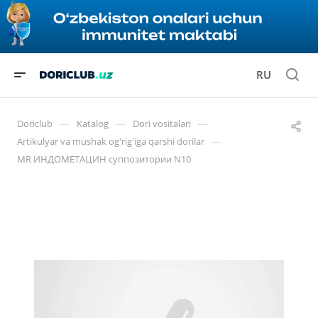
RU
—
—
—
Doriclub
Katalog
Dori vositalari
—
Artikulyar va mushak og'rig'iga qarshi dorilar
MR ИНДОМЕТАЦИН суппозитории N10