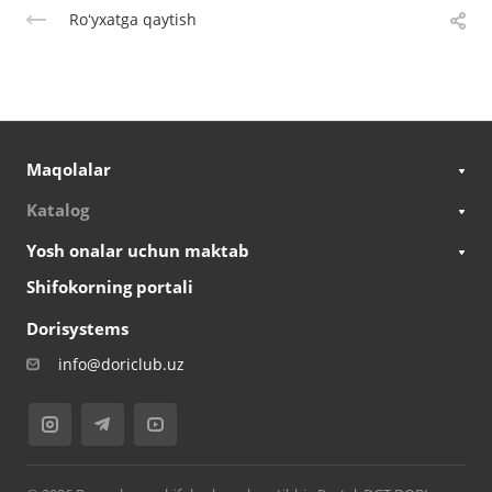
Roʻyxatga qaytish
Maqolalar
Katalog
Yosh onalar uchun maktab
Shifokorning portali
Dorisystems
info@doriclub.uz