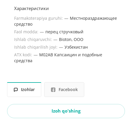
Характеристики
Farmakoterapiya guruhi:
—
Местнораздражающее
средство
Faol modda:
—
перец стручковый
Ishlab chiqaruvchi:
—
Bioton, ООО
Ishlab chiqarilish joyi:
—
Узбекистан
ATX kodi:
—
M02AB Капсаицин и подобные
средства
Izohlar
Facebook
Izoh qo'shing