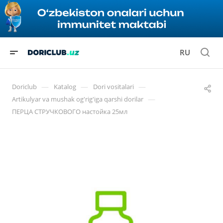
RU
—
—
—
Doriclub
Katalog
Dori vositalari
—
Artikulyar va mushak og'rig'iga qarshi dorilar
ПЕРЦА СТРУЧКОВОГО настойка 25мл