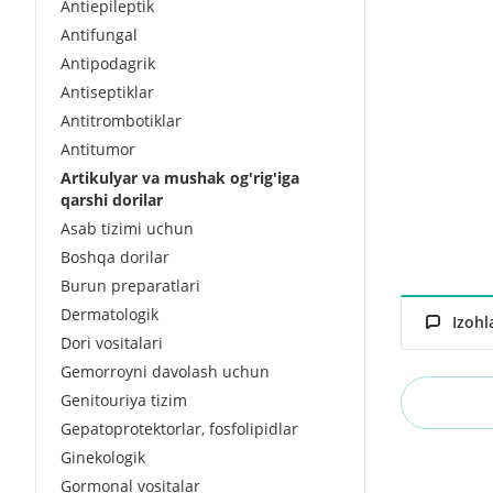
Antiepileptik
Antifungal
Antipodagrik
Antiseptiklar
Antitrombotiklar
Antitumor
Artikulyar va mushak og'rig'iga
qarshi dorilar
Asab tizimi uchun
Boshqa dorilar
Burun preparatlari
Dermatologik
Izohl
Dori vositalari
Gemorroyni davolash uchun
Genitouriya tizim
Gepatoprotektorlar, fosfolipidlar
Ginekologik
Gormonal vositalar