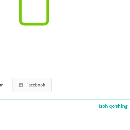
ar
Facebook
Izoh qo'shing