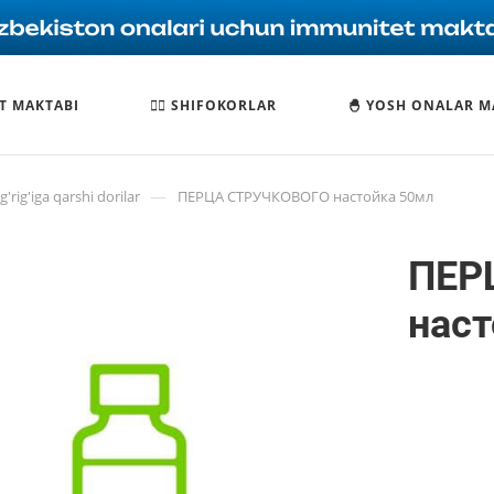
T MAKTABI
🧑‍⚕️ SHIFOKORLAR
🐣 YOSH ONALAR M
—
'rig'iga qarshi dorilar
ПЕРЦА СТРУЧКОВОГО настойка 50мл
ПЕР
наст