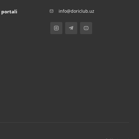
info@doriclub.uz
 portali