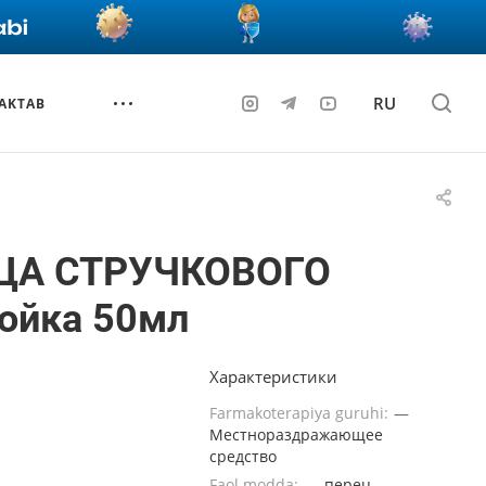
RU
AKTAB
ЦА СТРУЧКОВОГО
ойка 50мл
Характеристики
Farmakoterapiya guruhi:
—
Местнораздражающее
средство
Faol modda:
—
перец