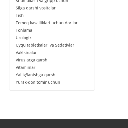
Shomollash va gripp uchun
Silga qarshi vositalar
Tish
Tomoq kasalliklari uchun dorilar
Tonlama
Urologik
Uyqu tabletkalari va Sedativlar
Vaktsinalar
Viruslarga qarshi
Vitaminlar
Yallig'lanishga qarshi
Yurak-qon tomir uchun