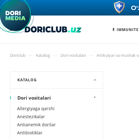
💊 IMMUNITE
—
—
—
Doriclub
Katalog
Dori vositalari
Artikulyar va mushak og
KATALOG
Dori vositalari
Allergiyaga qarshi
Anestezikalar
Antianemik dorilar
Antibiotiklar