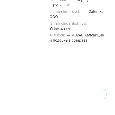
стручковый
Ishlab chiqaruvchi:
—
Galenika,
OOO
Ishlab chiqarilish joyi:
—
Узбекистан
ATX kodi:
—
M02AB Капсаицин
и подобные средства