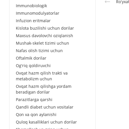
Roʻyxa
Immunobiologik
Immunomodulyatorlar
Infuzion eritmalar
Kislota buzilishi uchun dorilar
Maxsus davolovchi oziqlanish
Mushak-skelet tizimi uchun
Nafas olish tizimi uchun
Oftalmik dorilar
Og'riq qoldiruvchi
Ovqat hazm qilish trakti va
metabolizm uchun
Ovqat hazm qilishga yordam
beradigan dorilar
Parazitlarga qarshi
Qandli diabet uchun vositalar
Qon va qon aylanishi
Quloq kasalliklari uchun dorilar