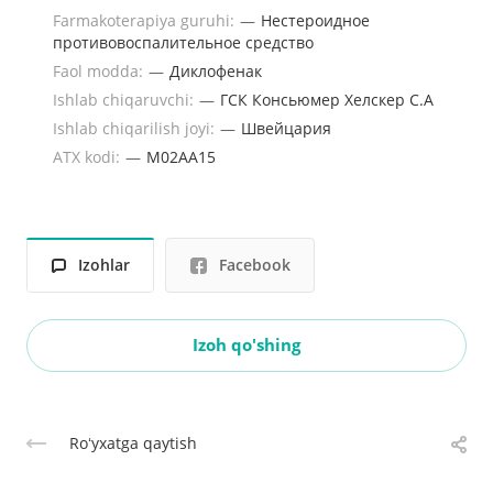
Farmakoterapiya guruhi:
—
Нестероидное
противовоспалительное средство
Faol modda:
—
Диклофенак
Ishlab chiqaruvchi:
—
ГСК Консьюмер Хелскер С.А
Ishlab chiqarilish joyi:
—
Швейцария
ATX kodi:
—
M02AA15
Izohlar
Facebook
Izoh qo'shing
Roʻyxatga qaytish