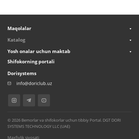
Maqolalar
Katalog
Yosh onalar uchun maktab
Shifokorning portali
Dorisystems
info@doriclub.uz
© 2026 Bemorlar va shifokorlar uchun tibbiy Portal. DGT DORI
SYSTEMS TECHNOLOGY LLC (UAE)
Maxfiylik siyosati