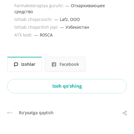
Farmakoterapiya guruhi:
—
Отхаркиваюшее
средство
Ishlab chiqaruvchi:
—
Lafz, ООО
Ishlab chiqarilish joyi:
—
Узбекистан
ATX kodi:
—
R05CA
Izohlar
Facebook
Izoh qo'shing
Roʻyxatga qaytish