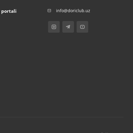
info@doriclub.uz
 portali