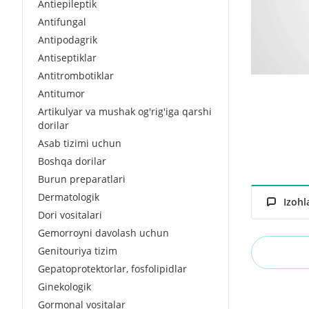
Antiepileptik
Antifungal
Antipodagrik
Antiseptiklar
Antitrombotiklar
Antitumor
Artikulyar va mushak og'rig'iga qarshi
dorilar
Asab tizimi uchun
Boshqa dorilar
Burun preparatlari
Dermatologik
Izohl
Dori vositalari
Gemorroyni davolash uchun
Genitouriya tizim
Gepatoprotektorlar, fosfolipidlar
Ginekologik
Gormonal vositalar