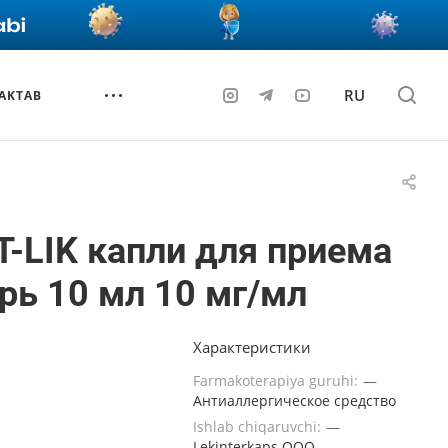
RU
AKTAB
-LIK капли для приема
рь 10 мл 10 мг/мл
Характеристики
Farmakoterapiya guruhi:
—
Антиаллергическое средство
Ishlab chiqaruvchi:
—
Lekinterkaps ООО