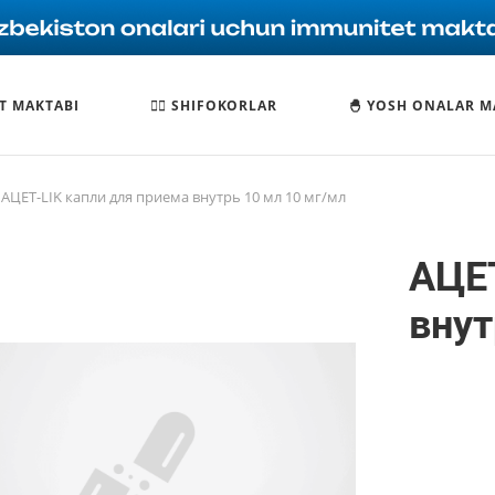
T MAKTABI
🧑‍⚕️ SHIFOKORLAR
🐣 YOSH ONALAR M
АЦЕТ-LIK капли для приема внутрь 10 мл 10 мг/мл
АЦЕТ
внут