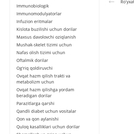
Roʻyxa
Immunobiologik
Immunomodulyatorlar
Infuzion eritmalar
Kislota buzilishi uchun dorilar
Maxsus davolovchi oziqlanish
Mushak-skelet tizimi uchun
Nafas olish tizimi uchun
Oftalmik dorilar
Og'riq qoldiruvchi
Ovqat hazm qilish trakti va
metabolizm uchun
Ovqat hazm qilishga yordam
beradigan dorilar
Parazitlarga qarshi
Qandli diabet uchun vositalar
Qon va qon aylanishi
Quloq kasalliklari uchun dorilar