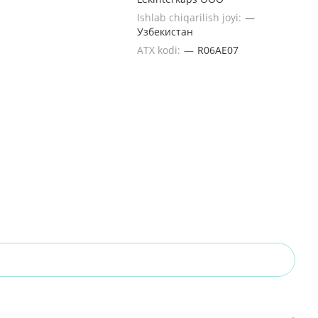
Ishlab chiqarilish joyi:
—
Узбекистан
ATX kodi:
—
R06AE07