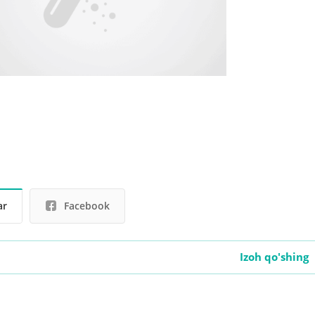
ar
Facebook
Izoh qo'shing