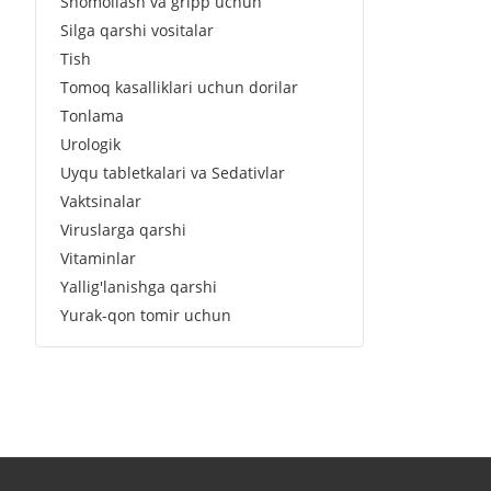
Shomollash va gripp uchun
Silga qarshi vositalar
Tish
Tomoq kasalliklari uchun dorilar
Tonlama
Urologik
Uyqu tabletkalari va Sedativlar
Vaktsinalar
Viruslarga qarshi
Vitaminlar
Yallig'lanishga qarshi
Yurak-qon tomir uchun