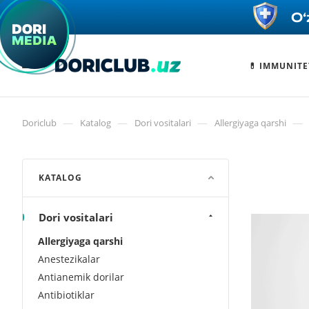
💊 IMMUNITE
—
—
—
—
Doriclub
Katalog
Dori vositalari
Allergiyaga qarshi
KATALOG
Dori vositalari
Allergiyaga qarshi
Anestezikalar
Antianemik dorilar
Antibiotiklar