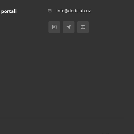
info@doriclub.uz
 portali