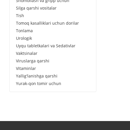
Shomollash va gripp uchun
Silga qarshi vositalar
Tish
Tomoq kasalliklari uchun dorilar
Tonlama
Urologik
Uyqu tabletkalari va Sedativlar
Vaktsinalar
Viruslarga qarshi
Vitaminlar
Yallig'lanishga qarshi
Yurak-qon tomir uchun