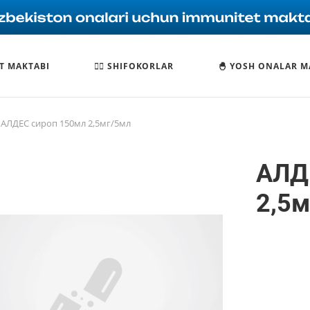
T MAKTABI
🧑‍⚕️ SHIFOKORLAR
🐣 YOSH ONALAR M
АЛДЕС сироп 150мл 2,5мг/5мл
АЛД
2,5м