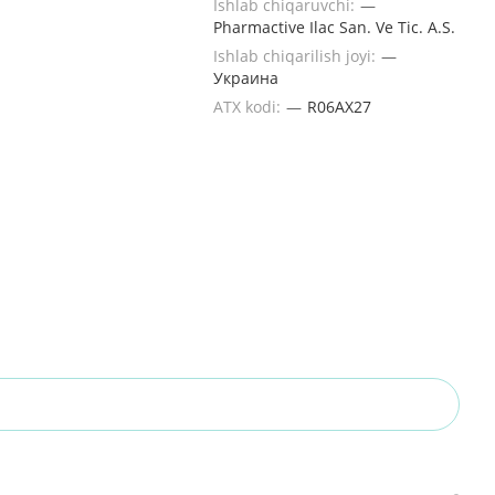
Ishlab chiqaruvchi:
—
Pharmactive Ilac San. Ve Tic. A.S.
Ishlab chiqarilish joyi:
—
Украина
ATX kodi:
—
R06AX27