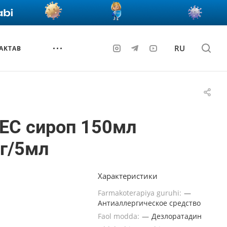
RU
AKTAB
ЕС сироп 150мл
г/5мл
Характеристики
Farmakoterapiya guruhi:
—
Антиаллергическое средство
Faol modda:
—
Дезлоратадин