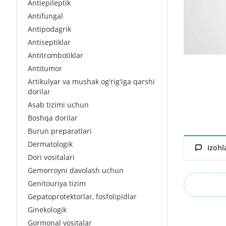
Antiepileptik
Antifungal
Antipodagrik
Antiseptiklar
Antitrombotiklar
Antitumor
Artikulyar va mushak og'rig'iga qarshi
dorilar
Asab tizimi uchun
Boshqa dorilar
Burun preparatlari
Dermatologik
Izohl
Dori vositalari
Gemorroyni davolash uchun
Genitouriya tizim
Gepatoprotektorlar, fosfolipidlar
Ginekologik
Gormonal vositalar