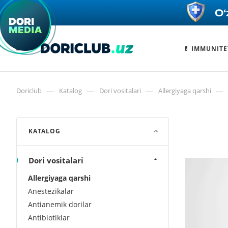
💊 IMMUNITE
—
—
—
—
Doriclub
Katalog
Dori vositalari
Allergiyaga qarshi
KATALOG
Dori vositalari
Allergiyaga qarshi
Anestezikalar
Antianemik dorilar
Antibiotiklar