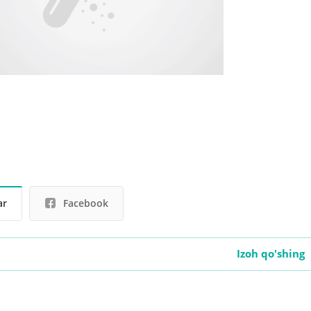
ar
Facebook
Izoh qo'shing