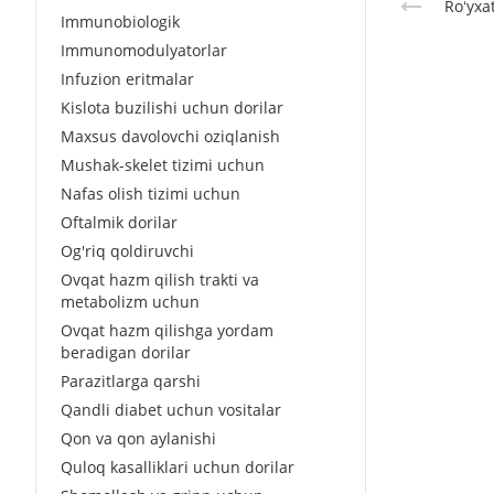
Roʻyxa
Immunobiologik
Immunomodulyatorlar
Infuzion eritmalar
Kislota buzilishi uchun dorilar
Maxsus davolovchi oziqlanish
Mushak-skelet tizimi uchun
Nafas olish tizimi uchun
Oftalmik dorilar
Og'riq qoldiruvchi
Ovqat hazm qilish trakti va
metabolizm uchun
Ovqat hazm qilishga yordam
beradigan dorilar
Parazitlarga qarshi
Qandli diabet uchun vositalar
Qon va qon aylanishi
Quloq kasalliklari uchun dorilar