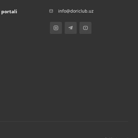
info@doriclub.uz
 portali