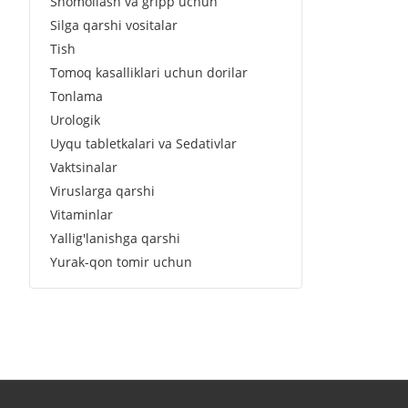
Shomollash va gripp uchun
Silga qarshi vositalar
Tish
Tomoq kasalliklari uchun dorilar
Tonlama
Urologik
Uyqu tabletkalari va Sedativlar
Vaktsinalar
Viruslarga qarshi
Vitaminlar
Yallig'lanishga qarshi
Yurak-qon tomir uchun