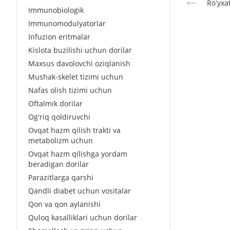
Roʻyxa
Immunobiologik
Immunomodulyatorlar
Infuzion eritmalar
Kislota buzilishi uchun dorilar
Maxsus davolovchi oziqlanish
Mushak-skelet tizimi uchun
Nafas olish tizimi uchun
Oftalmik dorilar
Og'riq qoldiruvchi
Ovqat hazm qilish trakti va
metabolizm uchun
Ovqat hazm qilishga yordam
beradigan dorilar
Parazitlarga qarshi
Qandli diabet uchun vositalar
Qon va qon aylanishi
Quloq kasalliklari uchun dorilar