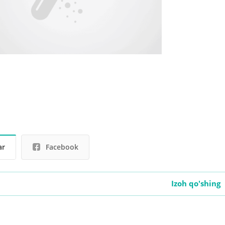
ar
Facebook
Izoh qo'shing