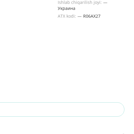
Ishlab chiqarilish joyi:
—
Украина
ATX kodi:
—
R06AX27