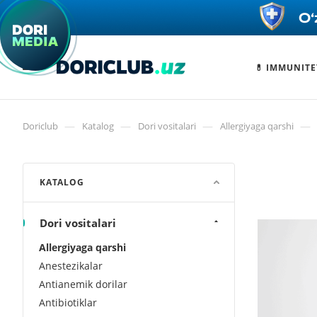
💊 IMMUNITE
—
—
—
—
Doriclub
Katalog
Dori vositalari
Allergiyaga qarshi
KATALOG
Dori vositalari
Allergiyaga qarshi
Anestezikalar
Antianemik dorilar
Antibiotiklar