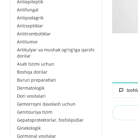
Antiepileptik
Antifungal
Antipodagrik
Antiseptiklar
Antitrombotiklar
Antitumor
Artikulyar va mushak og'rig'iga qarshi
dorilar
Asab tizimi uchun
Boshqa dorilar
Burun preparatlari
Dermatologik
Izohl
Dori vositalari
Gemorroyni davolash uchun
Genitouriya tizim
Gepatoprotektorlar, fosfolipidlar
Ginekologik
Gormonal vositalar