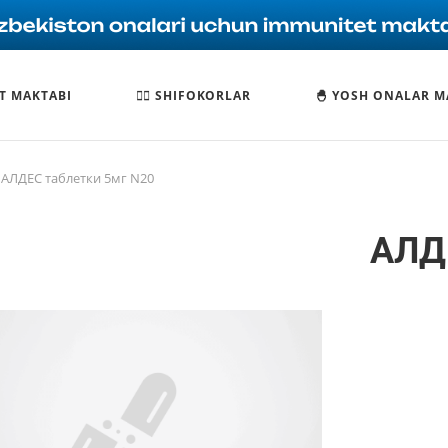
T MAKTABI
🧑‍⚕️ SHIFOKORLAR
🐣 YOSH ONALAR M
АЛДЕС таблетки 5мг N20
АЛД