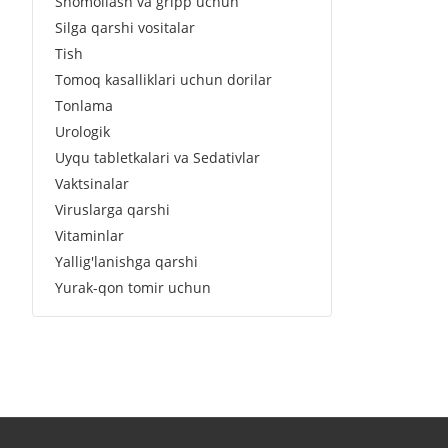
Shomollash va gripp uchun
Silga qarshi vositalar
Tish
Tomoq kasalliklari uchun dorilar
Tonlama
Urologik
Uyqu tabletkalari va Sedativlar
Vaktsinalar
Viruslarga qarshi
Vitaminlar
Yallig'lanishga qarshi
Yurak-qon tomir uchun