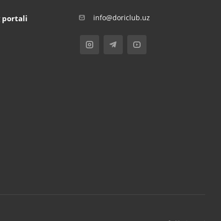
info@doriclub.uz
 portali