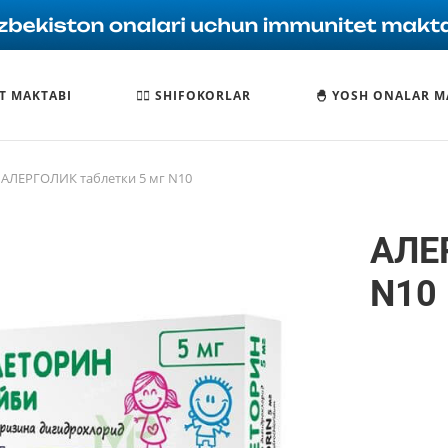
T MAKTABI
🧑‍⚕️ SHIFOKORLAR
🐣 YOSH ONALAR M
АЛЕРГОЛИК таблетки 5 мг N10
АЛЕ
N10