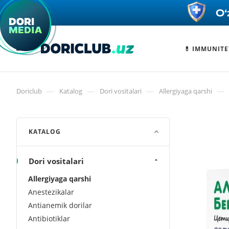
💊 IMMUNITE
—
—
—
—
Doriclub
Katalog
Dori vositalari
Allergiyaga qarshi
KATALOG
Dori vositalari
Allergiyaga qarshi
Anestezikalar
Antianemik dorilar
Antibiotiklar