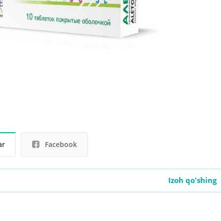
ar
Facebook
Izoh qo'shing