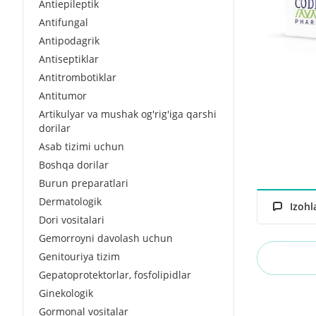
Antiepileptik
Antifungal
Antipodagrik
Antiseptiklar
Antitrombotiklar
Antitumor
Artikulyar va mushak og'rig'iga qarshi
dorilar
Asab tizimi uchun
Boshqa dorilar
Burun preparatlari
Dermatologik
Izohl
Dori vositalari
Gemorroyni davolash uchun
Genitouriya tizim
Gepatoprotektorlar, fosfolipidlar
Ginekologik
Gormonal vositalar