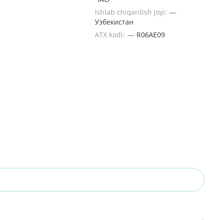
Ishlab chiqarilish joyi:
—
Узбекистан
ATX kodi:
—
R06AE09