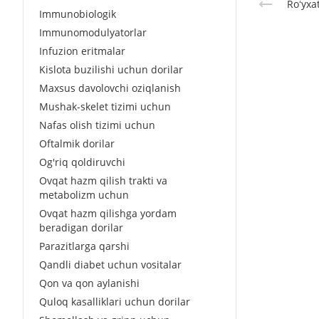
Roʻyxa
Immunobiologik
Immunomodulyatorlar
Infuzion eritmalar
Kislota buzilishi uchun dorilar
Maxsus davolovchi oziqlanish
Mushak-skelet tizimi uchun
Nafas olish tizimi uchun
Oftalmik dorilar
Og'riq qoldiruvchi
Ovqat hazm qilish trakti va
metabolizm uchun
Ovqat hazm qilishga yordam
beradigan dorilar
Parazitlarga qarshi
Qandli diabet uchun vositalar
Qon va qon aylanishi
Quloq kasalliklari uchun dorilar