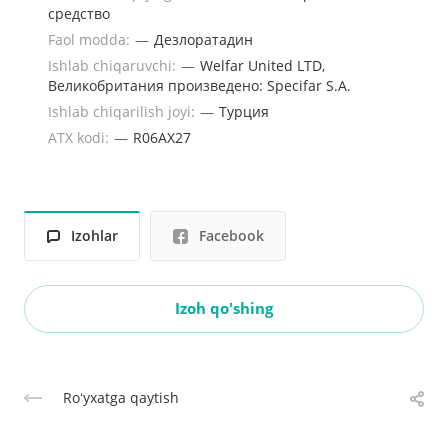
средство
Faol modda:
—
Дезлоратадин
Ishlab chiqaruvchi:
—
Welfar United LTD,
Великобритания произведено: Specifar S.A.
Ishlab chiqarilish joyi:
—
Турция
ATX kodi:
—
R06AX27
Izohlar
Facebook
Izoh qo'shing
Roʻyxatga qaytish