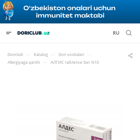
RU
—
—
—
Doriclub
Katalog
Dori vositalari
—
Allergiyaga qarshi
АЛГИС таблетки 5мг N10