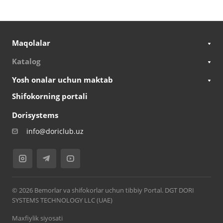
Maqolalar
Katalog
Yosh onalar uchun maktab
Shifokorning portali
Dorisystems
info@doriclub.uz
© 2026 Bemorlar va shifokorlar uchun tibbiy Portal. DGT DORI
SYSTEMS TECHNOLOGY LLC (UAE)
Maxfiylik siyosati