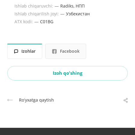
Ishlab chiqaruvchi:
—
Radiks, НПП
Ishlab chiqarilish joyi:
—
Узбекистан
ATX kodi:
—
C01BG
Izohlar
Facebook
Izoh qo'shing
Roʻyxatga qaytish