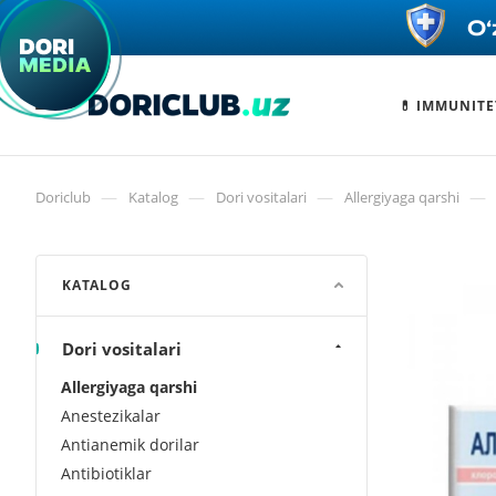
💊 IMMUNITE
—
—
—
—
Doriclub
Katalog
Dori vositalari
Allergiyaga qarshi
KATALOG
Dori vositalari
Allergiyaga qarshi
Anestezikalar
Antianemik dorilar
Antibiotiklar