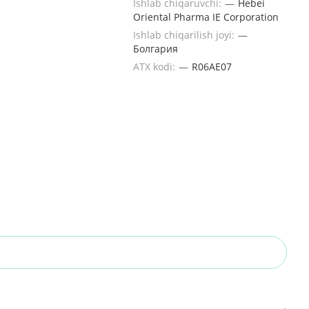
Ishlab chiqaruvchi:
—
Hebei
Oriental Pharma IE Corporation
Ishlab chiqarilish joyi:
—
Болгария
ATX kodi:
—
R06AE07