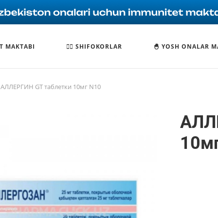
T MAKTABI
🧑‍⚕️ SHIFOKORLAR
🐣 YOSH ONALAR M
АЛЛЕРГИН GT таблетки 10мг N10
АЛЛ
10м