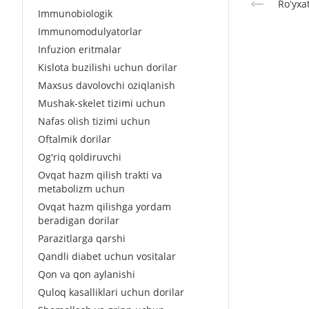
Roʻyxa
Immunobiologik
Immunomodulyatorlar
Infuzion eritmalar
Kislota buzilishi uchun dorilar
Maxsus davolovchi oziqlanish
Mushak-skelet tizimi uchun
Nafas olish tizimi uchun
Oftalmik dorilar
Og'riq qoldiruvchi
Ovqat hazm qilish trakti va
metabolizm uchun
Ovqat hazm qilishga yordam
beradigan dorilar
Parazitlarga qarshi
Qandli diabet uchun vositalar
Qon va qon aylanishi
Quloq kasalliklari uchun dorilar