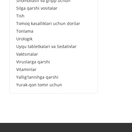
Shomollash va gripp uchun
Silga qarshi vositalar
Tish
Tomoq kasalliklari uchun dorilar
Tonlama
Urologik
Uyqu tabletkalari va Sedativlar
Vaktsinalar
Viruslarga qarshi
Vitaminlar
Yallig'lanishga qarshi
Yurak-qon tomir uchun