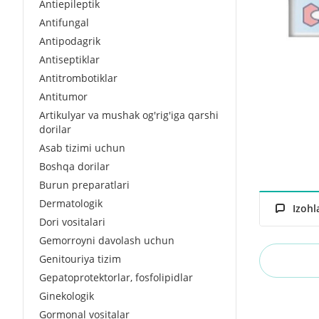
Antiepileptik
Antifungal
Antipodagrik
Antiseptiklar
Antitrombotiklar
Antitumor
Artikulyar va mushak og'rig'iga qarshi
dorilar
Asab tizimi uchun
Boshqa dorilar
Burun preparatlari
Dermatologik
Izohl
Dori vositalari
Gemorroyni davolash uchun
Genitouriya tizim
Gepatoprotektorlar, fosfolipidlar
Ginekologik
Gormonal vositalar