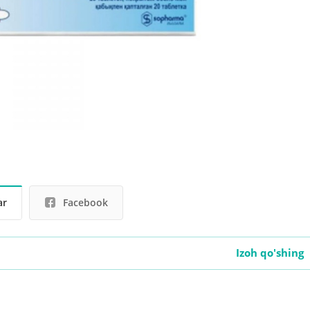
ar
Facebook
Izoh qo'shing