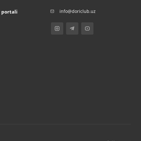
info@doriclub.uz
 portali