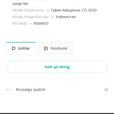
средство
Ishlab chiqaruvchi:
—
Гуфик-Авиценна, СП, ООО
Ishlab chiqarilish joyi:
—
Узбекистан
ATX kodi:
—
R06AE07
Izohlar
Facebook
Izoh qo'shing
Roʻyxatga qaytish