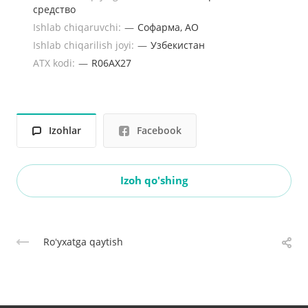
средство
Ishlab chiqaruvchi:
—
Софарма, АО
Ishlab chiqarilish joyi:
—
Узбекистан
ATX kodi:
—
R06АХ27
Izohlar
Facebook
Izoh qo'shing
Roʻyxatga qaytish