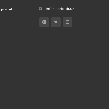
info@doriclub.uz
 portali