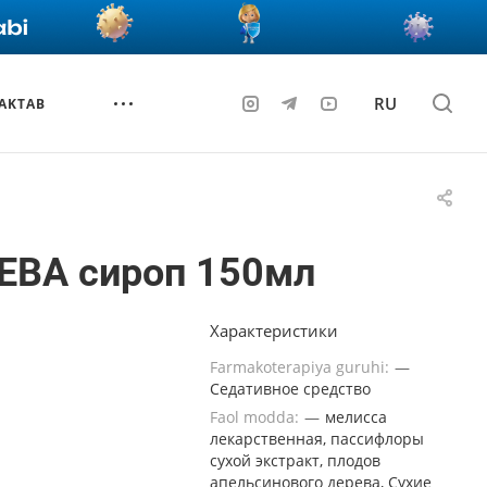
RU
AKTAB
ЕВА сироп 150мл
Характеристики
Farmakoterapiya guruhi:
—
Седативное средство
Faol modda:
—
мелисса
лекарственная, пассифлоры
сухой экстракт, плодов
апельсинового дерева, Сухие