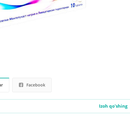
ar
Facebook
Izoh qo'shing