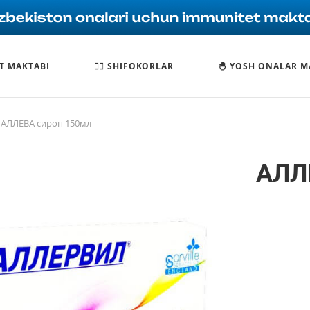
T MAKTABI
🧑‍⚕️ SHIFOKORLAR
🐣 YOSH ONALAR M
АЛЛЕВА сироп 150мл
АЛЛ