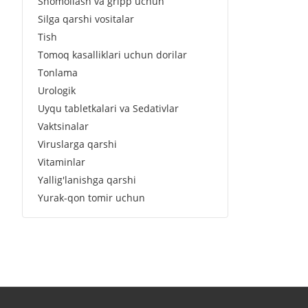
Shomollash va gripp uchun
Silga qarshi vositalar
Tish
Tomoq kasalliklari uchun dorilar
Tonlama
Urologik
Uyqu tabletkalari va Sedativlar
Vaktsinalar
Viruslarga qarshi
Vitaminlar
Yallig'lanishga qarshi
Yurak-qon tomir uchun