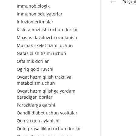
Roʻyxa
Immunobiologik
Immunomodulyatorlar
Infuzion eritmalar
Kislota buzilishi uchun dorilar
Maxsus davolovchi oziqlanish
Mushak-skelet tizimi uchun
Nafas olish tizimi uchun
Oftalmik dorilar
Og'riq qoldiruvchi
Ovqat hazm qilish trakti va
metabolizm uchun
Ovqat hazm qilishga yordam
beradigan dorilar
Parazitlarga qarshi
Qandli diabet uchun vositalar
Qon va qon aylanishi
Quloq kasalliklari uchun dorilar