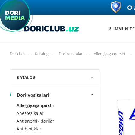
💊 IMMUNITE
—
—
—
—
Doriclub
Katalog
Dori vositalari
Allergiyaga qarshi
KATALOG
Dori vositalari
Allergiyaga qarshi
Anestezikalar
Antianemik dorilar
Antibiotiklar