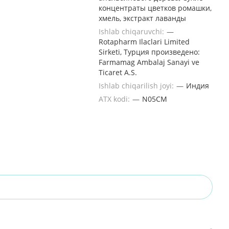
концентраты цветков ромашки,
хмель, экстракт лаванды
Ishlab chiqaruvchi:
—
Rotapharm Ilaclari Limited
Sirketi, Турция произведено:
Farmamag Ambalaj Sanayi ve
Ticaret A.S.
Ishlab chiqarilish joyi:
—
Индия
ATX kodi:
—
N05CM