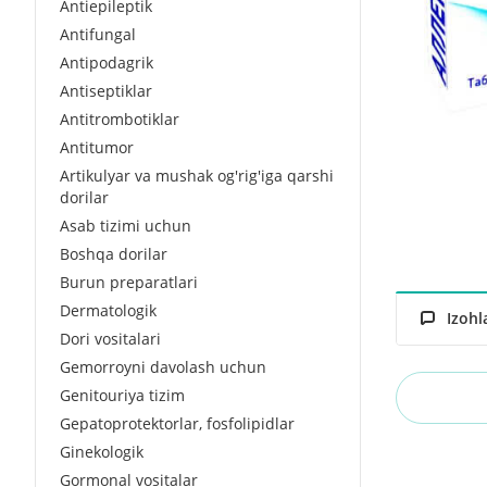
Antiepileptik
Antifungal
Antipodagrik
Antiseptiklar
Antitrombotiklar
Antitumor
Artikulyar va mushak og'rig'iga qarshi
dorilar
Asab tizimi uchun
Boshqa dorilar
Burun preparatlari
Dermatologik
Izohl
Dori vositalari
Gemorroyni davolash uchun
Genitouriya tizim
Gepatoprotektorlar, fosfolipidlar
Ginekologik
Gormonal vositalar