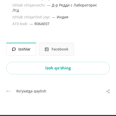
Ishlab chiqaruvchi:
—
Д-р Редди с Лабораторис
Лтд
Ishlab chiqarilish joyi:
—
Индия
ATX kodi:
—
R06AE07
Izohlar
Facebook
Izoh qo'shing
Roʻyxatga qaytish