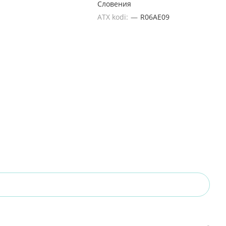
Словения
ATX kodi:
—
R06AE09