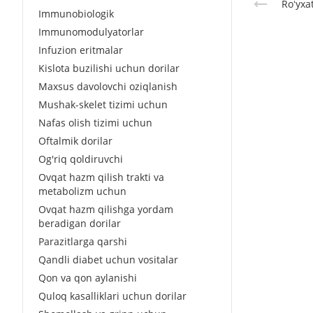
Roʻyxa
Immunobiologik
Immunomodulyatorlar
Infuzion eritmalar
Kislota buzilishi uchun dorilar
Maxsus davolovchi oziqlanish
Mushak-skelet tizimi uchun
Nafas olish tizimi uchun
Oftalmik dorilar
Og'riq qoldiruvchi
Ovqat hazm qilish trakti va
metabolizm uchun
Ovqat hazm qilishga yordam
beradigan dorilar
Parazitlarga qarshi
Qandli diabet uchun vositalar
Qon va qon aylanishi
Quloq kasalliklari uchun dorilar