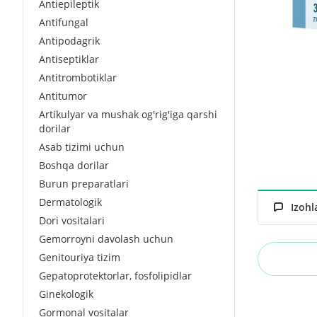
Antiepileptik
Antifungal
Antipodagrik
Antiseptiklar
Antitrombotiklar
Antitumor
Artikulyar va mushak og'rig'iga qarshi
dorilar
Asab tizimi uchun
Boshqa dorilar
Burun preparatlari
Dermatologik
Izohl
Dori vositalari
Gemorroyni davolash uchun
Genitouriya tizim
Gepatoprotektorlar, fosfolipidlar
Ginekologik
Gormonal vositalar