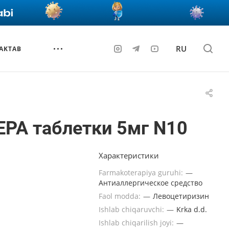
RU
AKTAB
РА таблетки 5мг N10
Характеристики
Farmakoterapiya guruhi:
—
Антиаллергическое средство
Faol modda:
—
Левоцетиризин
Ishlab chiqaruvchi:
—
Krka d.d.
Ishlab chiqarilish joyi:
—