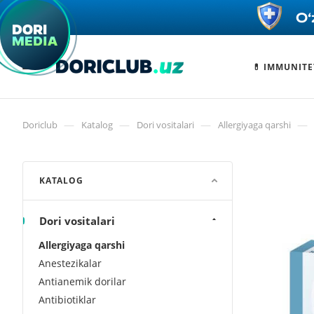
💊 IMMUNITE
—
—
—
—
Doriclub
Katalog
Dori vositalari
Allergiyaga qarshi
KATALOG
Dori vositalari
Allergiyaga qarshi
Anestezikalar
Antianemik dorilar
Antibiotiklar