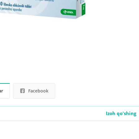
ar
Facebook
Izoh qo'shing