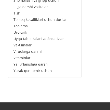
Shomollash va gripp uchun
Silga qarshi vositalar
Tish
Tomoq kasalliklari uchun dorilar
Tonlama
Urologik
Uyqu tabletkalari va Sedativlar
Vaktsinalar
Viruslarga qarshi
Vitaminlar
Yallig'lanishga qarshi
Yurak-qon tomir uchun