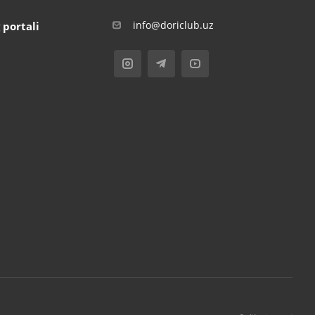
info@doriclub.uz
 portali