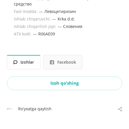
средство
Faol modda:
—
Левоцетиризин
Ishlab chiqaruvchi:
—
Krka d.d.
Ishlab chiqarilish joyi:
—
Словения
ATX kodi:
—
R06AE09
Izohlar
Facebook
Izoh qo'shing
Roʻyxatga qaytish