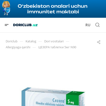
RU
—
—
—
Doriclub
Katalog
Dori vositalari
—
Allergiyaga qarshi
ЦЕЗЕРА таблетки 5мг N90