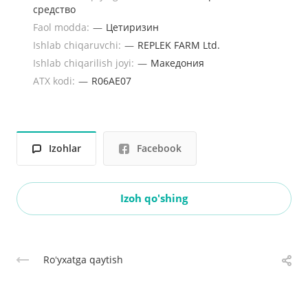
средство
Faol modda:
—
Цетиризин
Ishlab chiqaruvchi:
—
REPLEK FARM Ltd.
Ishlab chiqarilish joyi:
—
Македония
ATX kodi:
—
R06AE07
Izohlar
Facebook
Izoh qo'shing
Roʻyxatga qaytish