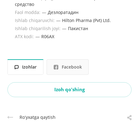
средство
Faol modda:
—
Дезлоратадин
Ishlab chiqaruvchi:
—
Hilton Pharma (Pvt) Ltd.
Ishlab chiqarilish joyi:
—
Пакистан
ATX kodi:
—
R06AX
Izohlar
Facebook
Izoh qo'shing
Roʻyxatga qaytish