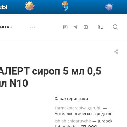
RU
AKTAB
ЛЕРТ сироп 5 мл 0,5
мл N10
Характеристики
Farmakoterapiya guruhi:
—
Антиаллергическое средство
Ishlab chiqaruvchi:
—
Jurabek
Laboratories, СП, ООО