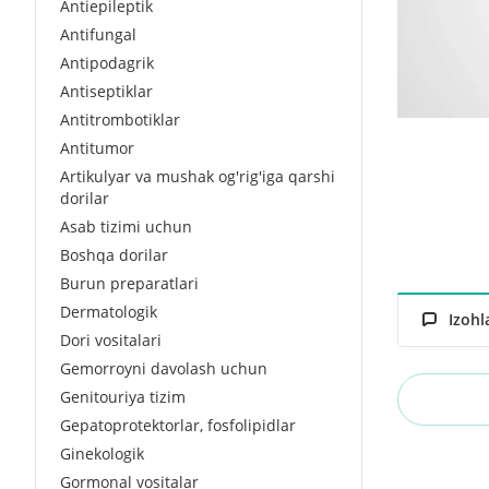
Antiepileptik
Antifungal
Antipodagrik
Antiseptiklar
Antitrombotiklar
Antitumor
Artikulyar va mushak og'rig'iga qarshi
dorilar
Asab tizimi uchun
Boshqa dorilar
Burun preparatlari
Dermatologik
Izohl
Dori vositalari
Gemorroyni davolash uchun
Genitouriya tizim
Gepatoprotektorlar, fosfolipidlar
Ginekologik
Gormonal vositalar