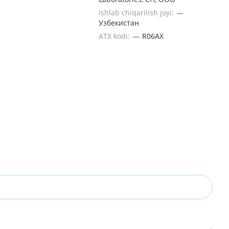
Ishlab chiqarilish joyi:
—
Узбекистан
ATX kodi:
—
R06AX