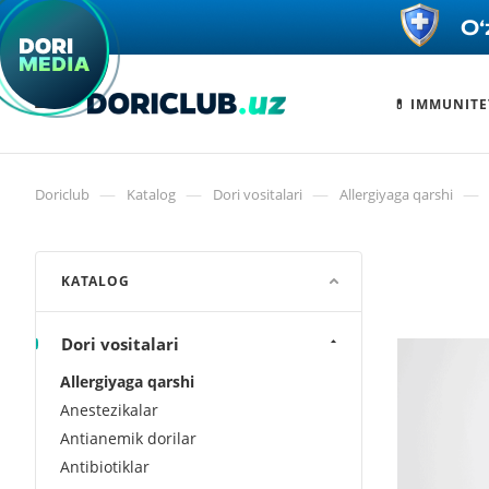
💊 IMMUNITE
—
—
—
—
Doriclub
Katalog
Dori vositalari
Allergiyaga qarshi
KATALOG
Dori vositalari
Allergiyaga qarshi
Anestezikalar
Antianemik dorilar
Antibiotiklar