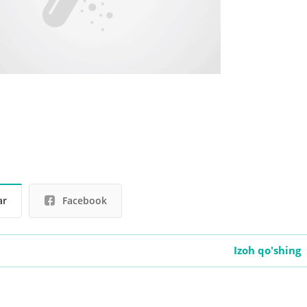
ar
Facebook
Izoh qo'shing