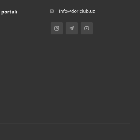
info@doriclub.uz
 portali