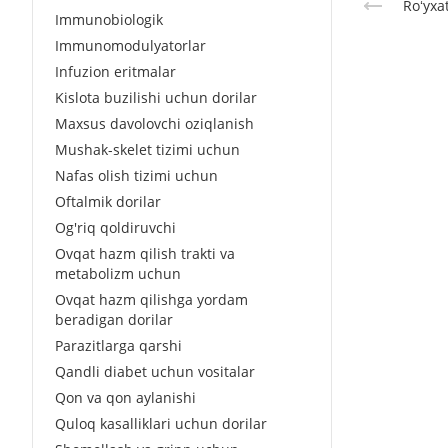
Roʻyxa
Immunobiologik
Immunomodulyatorlar
Infuzion eritmalar
Kislota buzilishi uchun dorilar
Maxsus davolovchi oziqlanish
Mushak-skelet tizimi uchun
Nafas olish tizimi uchun
Oftalmik dorilar
Og'riq qoldiruvchi
Ovqat hazm qilish trakti va
metabolizm uchun
Ovqat hazm qilishga yordam
beradigan dorilar
Parazitlarga qarshi
Qandli diabet uchun vositalar
Qon va qon aylanishi
Quloq kasalliklari uchun dorilar