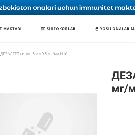
T MAKTABI
🧑‍⚕️ SHIFOKORLAR
🐣 YOSH ONALAR M
ДЕЗАЛЕРТ сироп 5 мл 0,5 мг/мл N10
ДЕЗА
мг/