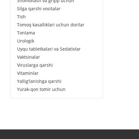
Shomollash va gripp uchun
Silga qarshi vositalar
Tish
Tomoq kasalliklari uchun dorilar
Tonlama
Urologik
Uyqu tabletkalari va Sedativlar
Vaktsinalar
Viruslarga qarshi
Vitaminlar
Yallig'lanishga qarshi
Yurak-qon tomir uchun