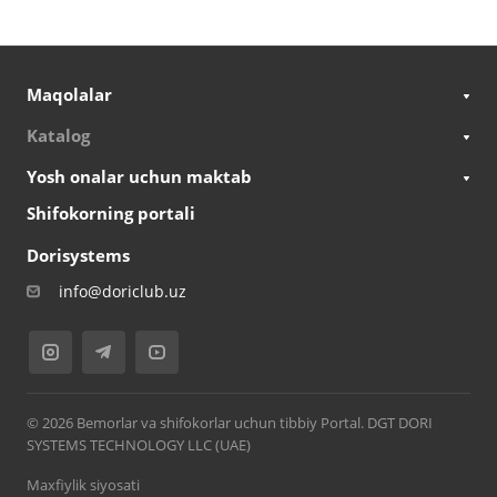
Maqolalar
Katalog
Yosh onalar uchun maktab
Shifokorning portali
Dorisystems
info@doriclub.uz
© 2026 Bemorlar va shifokorlar uchun tibbiy Portal. DGT DORI
SYSTEMS TECHNOLOGY LLC (UAE)
Maxfiylik siyosati