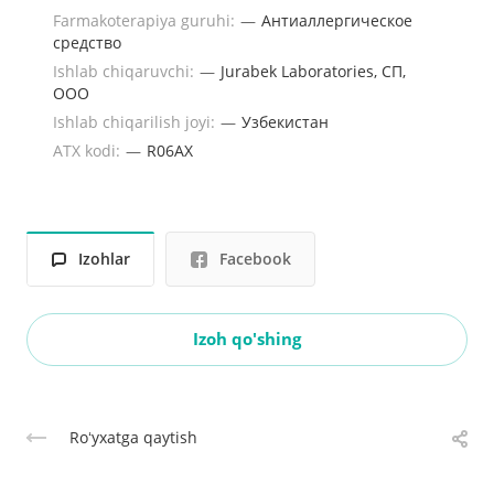
Farmakoterapiya guruhi:
—
Антиаллергическое
средство
Ishlab chiqaruvchi:
—
Jurabek Laboratories, СП,
ООО
Ishlab chiqarilish joyi:
—
Узбекистан
ATX kodi:
—
R06AX
Izohlar
Facebook
Izoh qo'shing
Roʻyxatga qaytish