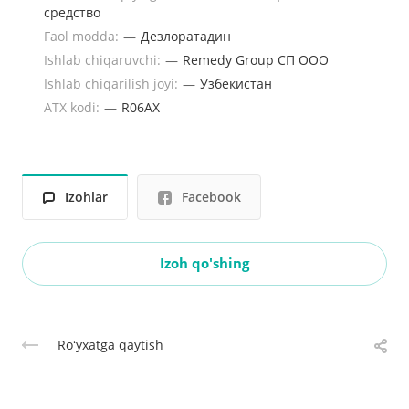
средство
Faol modda:
—
Дезлоратадин
Ishlab chiqaruvchi:
—
Remedy Group СП OOO
Ishlab chiqarilish joyi:
—
Узбекистан
ATX kodi:
—
R06AX
Izohlar
Facebook
Izoh qo'shing
Roʻyxatga qaytish