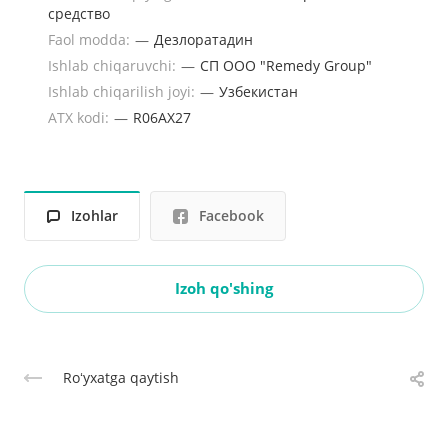
средство
Faol modda:
—
Дезлоратадин
Ishlab chiqaruvchi:
—
СП ООО "Remedy Group"
Ishlab chiqarilish joyi:
—
Узбекистан
ATX kodi:
—
R06AX27
Izohlar
Facebook
Izoh qo'shing
Roʻyxatga qaytish