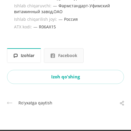
Ishlab chiqaruvchi:
—
Фармстандарт-Уфимский
витаминный завод,ОАО
Ishlab chiqarilish joyi:
—
Россия
ATX kodi:
—
R06AX15
Izohlar
Facebook
Izoh qo'shing
Roʻyxatga qaytish