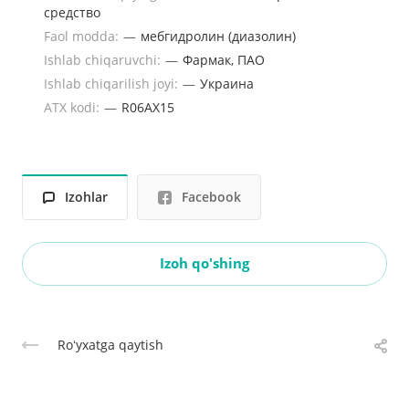
средство
Faol modda:
—
мебгидролин (диазолин)
Ishlab chiqaruvchi:
—
Фармак, ПАО
Ishlab chiqarilish joyi:
—
Украина
ATX kodi:
—
R06AX15
Izohlar
Facebook
Izoh qo'shing
Roʻyxatga qaytish