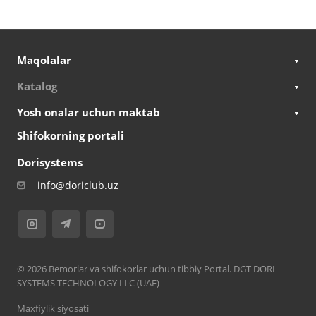
Maqolalar
Katalog
Yosh onalar uchun maktab
Shifokorning portali
Dorisystems
info@doriclub.uz
© 2026 Bemorlar va shifokorlar uchun tibbiy Portal. DGT DORI
SYSTEMS TECHNOLOGY LLC (UAE)
Maxfiylik siyosati