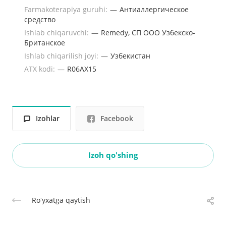
Farmakoterapiya guruhi:
—
Антиаллергическое
средство
Ishlab chiqaruvchi:
—
Remedy, СП ООО Узбекско-
Британское
Ishlab chiqarilish joyi:
—
Узбекистан
ATX kodi:
—
R06AX15
Izohlar
Facebook
Izoh qo'shing
Roʻyxatga qaytish