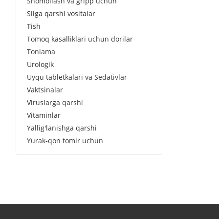
Shomollash va gripp uchun
Silga qarshi vositalar
Tish
Tomoq kasalliklari uchun dorilar
Tonlama
Urologik
Uyqu tabletkalari va Sedativlar
Vaktsinalar
Viruslarga qarshi
Vitaminlar
Yallig'lanishga qarshi
Yurak-qon tomir uchun