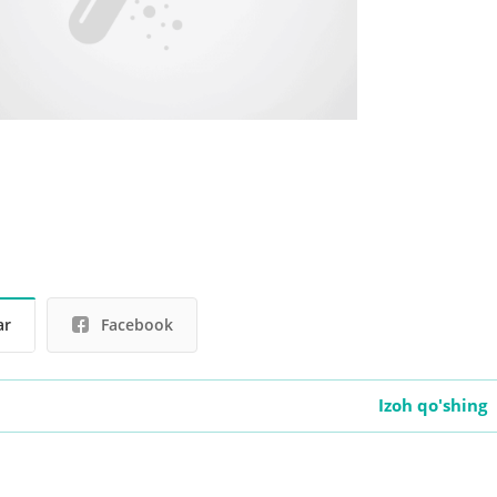
ar
Facebook
Izoh qo'shing