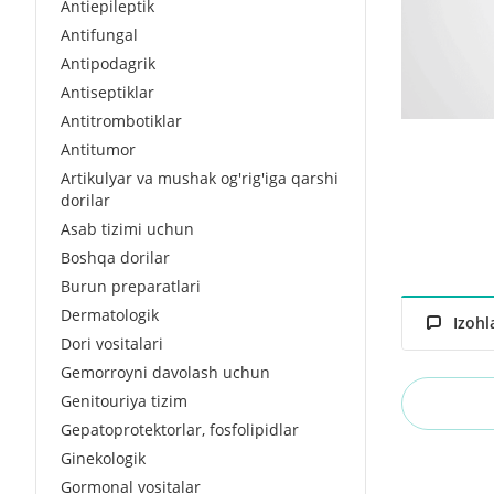
Antiepileptik
Antifungal
Antipodagrik
Antiseptiklar
Antitrombotiklar
Antitumor
Artikulyar va mushak og'rig'iga qarshi
dorilar
Asab tizimi uchun
Boshqa dorilar
Burun preparatlari
Dermatologik
Izohl
Dori vositalari
Gemorroyni davolash uchun
Genitouriya tizim
Gepatoprotektorlar, fosfolipidlar
Ginekologik
Gormonal vositalar