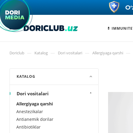
💊 IMMUNITE
—
—
—
—
Doriclub
Katalog
Dori vositalari
Allergiyaga qarshi
KATALOG
Dori vositalari
Allergiyaga qarshi
Anestezikalar
Antianemik dorilar
Antibiotiklar