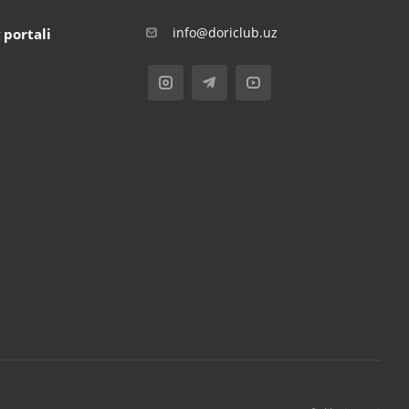
info@doriclub.uz
 portali