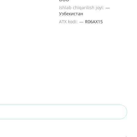
Ishlab chiqarilish joyi:
—
Узбекистан
ATX kodi:
—
R06AX15