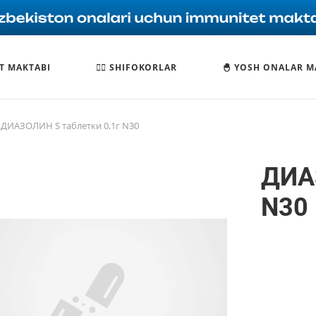
T MAKTABI
🧑‍⚕️ SHIFOKORLAR
🐣 YOSH ONALAR M
ДИАЗОЛИН S таблетки 0,1г N30
ДИАЗ
N30