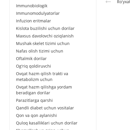
Roʻyxa
Immunobiologik
Immunomodulyatorlar
Infuzion eritmalar
Kislota buzilishi uchun dorilar
Maxsus davolovchi oziqlanish
Mushak-skelet tizimi uchun
Nafas olish tizimi uchun
Oftalmik dorilar
Og'riq qoldiruvchi
Ovqat hazm qilish trakti va
metabolizm uchun
Ovqat hazm qilishga yordam
beradigan dorilar
Parazitlarga qarshi
Qandli diabet uchun vositalar
Qon va qon aylanishi
Quloq kasalliklari uchun dorilar