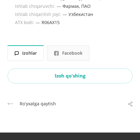
Ishlab chiqaruvchi:
—
Фармак, ПАО
Ishlab chiqarilish joyi:
—
Узбекистан
ATX kodi:
—
R06AX15
Izohlar
Facebook
Izoh qo'shing
Roʻyxatga qaytish