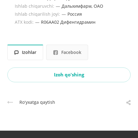
Ishlab chiqaruvchi:
—
Дальхимфарм, ОАО
Ishlab chiqarilish joyi:
—
Россия
ATX kodi:
—
R06AA02 Дифенгидрамин
Izohlar
Facebook
Izoh qo'shing
Roʻyxatga qaytish