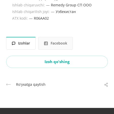
Ishlab chiqaruvchi:
—
Remedy Group СП OOO
Ishlab chiqarilish joyi:
—
Узбекистан
ATX kodi:
—
R06AA02
Izohlar
Facebook
Izoh qo'shing
Roʻyxatga qaytish