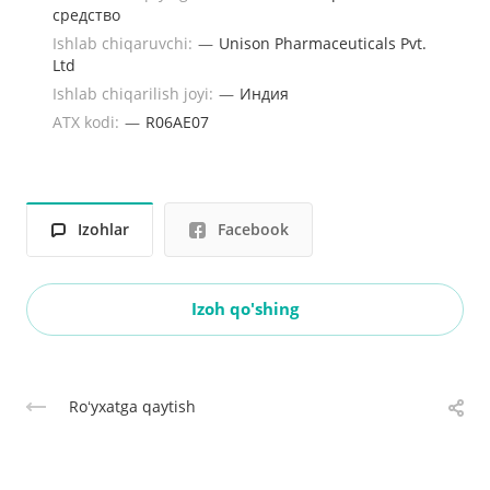
средство
Ishlab chiqaruvchi:
—
Unison Pharmaceuticals Pvt.
Ltd
Ishlab chiqarilish joyi:
—
Индия
ATX kodi:
—
R06AE07
Izohlar
Facebook
Izoh qo'shing
Roʻyxatga qaytish