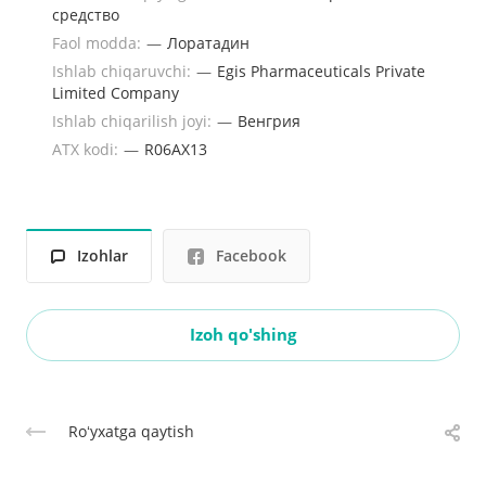
средство
Faol modda:
—
Лоратадин
Ishlab chiqaruvchi:
—
Egis Pharmaceuticals Private
Limited Company
Ishlab chiqarilish joyi:
—
Венгрия
ATX kodi:
—
R06AX13
Izohlar
Facebook
Izoh qo'shing
Roʻyxatga qaytish