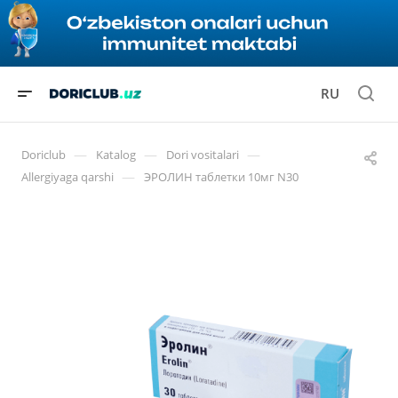
RU
—
—
—
Doriclub
Katalog
Dori vositalari
—
Allergiyaga qarshi
ЭРОЛИН таблетки 10мг N30