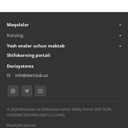
Maqolalar
Katalog
Yosh onalar uchun maktab
Shifokorning portali
Dorisystems
info@doriclub.uz
© 2026 Bemorlar va shifokorlar uchun tibbiy Portal. DGT DORI
SYSTEMS TECHNOLOGY LLC (UAE)
Maxfiylik siyosati