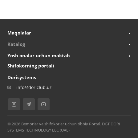
Maqolalar
Katalog
Yosh onalar uchun maktab
Shifokorning portali
Dorisystems
info@doriclub.uz
© 2026 Bemorlar va shifokorlar uchun tibbiy Portal. DGT DORI
SYSTEMS TECHNOLOGY LLC (UAE)