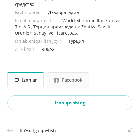
средство
Faol modda:
—
Дезлоратадин
Ishlab chiqaruvchi:
—
World Medicine Ilac San. ve
Tic. A.S., Турция произведено: Zentiva Saglik
Urunleri Sanayi ve Ticaret A.S.
Ishlab chiqarilish joyi:
—
Турция
ATX kodi:
—
R06AX
Izohlar
Facebook
Izoh qo'shing
Roʻyxatga qaytish