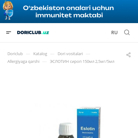
RU
—
—
—
Doriclub
Katalog
Dori vositalari
—
Allergiyaga qarshi
ЭСЛОТИН сироп 150мл 2,5мг/5мл