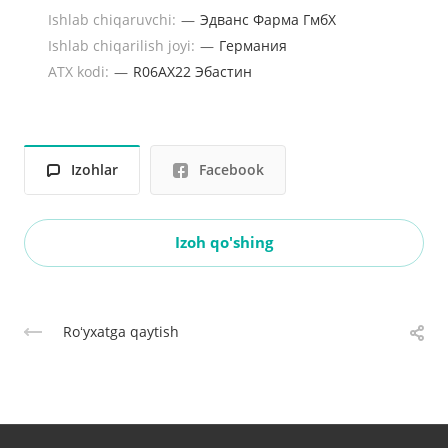
Ishlab chiqaruvchi:
—
Эдванс Фарма ГмбХ
Ishlab chiqarilish joyi:
—
Германия
ATX kodi:
—
R06AX22 Эбастин
Izohlar
Facebook
Izoh qo'shing
Roʻyxatga qaytish