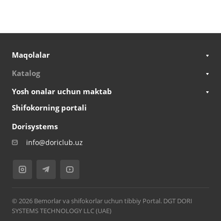
Maqolalar
Katalog
Yosh onalar uchun maktab
Shifokorning portali
Dorisystems
info@doriclub.uz
© 2026 Bemorlar va shifokorlar uchun tibbiy Portal. DGT DORI
SYSTEMS TECHNOLOGY LLC (UAE)