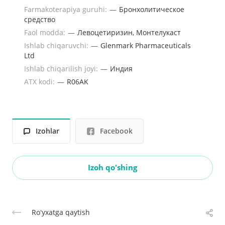
Farmakoterapiya guruhi:
—
Бронхолитическое
средство
Faol modda:
—
Левоцетиризин, Монтелукаст
Ishlab chiqaruvchi:
—
Glenmark Pharmaceuticals
Ltd
Ishlab chiqarilish joyi:
—
Индия
ATX kodi:
—
R06AK
Izohlar
Facebook
Izoh qo'shing
Roʻyxatga qaytish