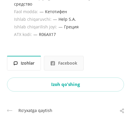
средство
Faol modda:
—
Кетотифен
Ishlab chiqaruvchi:
—
Help S.A.
Ishlab chiqarilish joyi:
—
Греция
ATX kodi:
—
R06AX17
Izohlar
Facebook
Izoh qo'shing
Roʻyxatga qaytish