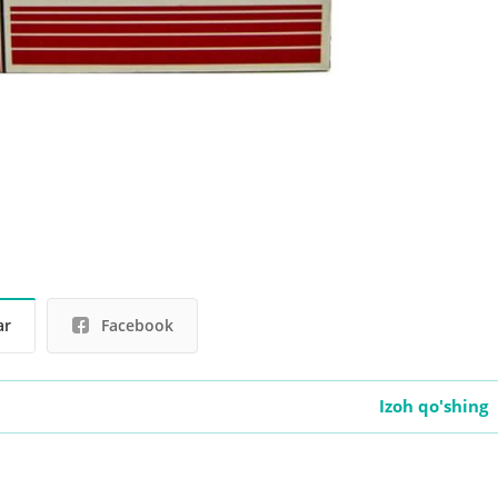
ar
Facebook
Izoh qo'shing