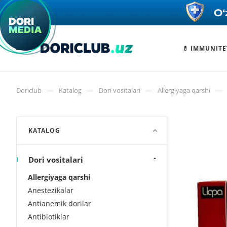
💊 IMMUNITE
—
—
—
—
Doriclub
Katalog
Dori vositalari
Allergiyaga qarshi
KATALOG
Dori vositalari
Allergiyaga qarshi
Anestezikalar
Antianemik dorilar
Antibiotiklar