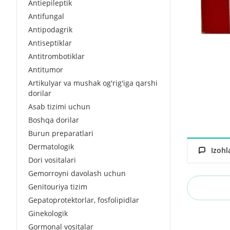
Antiepileptik
Antifungal
Antipodagrik
Antiseptiklar
Antitrombotiklar
Antitumor
Artikulyar va mushak og'rig'iga qarshi
dorilar
Asab tizimi uchun
Boshqa dorilar
Burun preparatlari
Dermatologik
Izohl
Dori vositalari
Gemorroyni davolash uchun
Genitouriya tizim
Gepatoprotektorlar, fosfolipidlar
Ginekologik
Gormonal vositalar