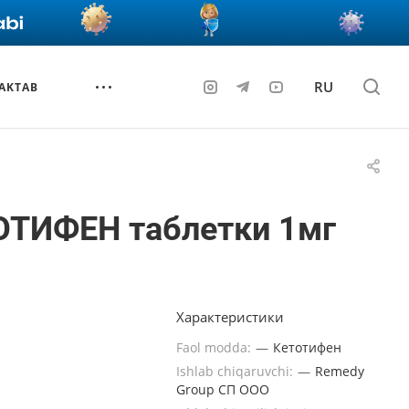
RU
AKTAB
ОТИФЕН таблетки 1мг
Характеристики
Faol modda:
—
Кетотифен
Ishlab chiqaruvchi:
—
Remedy
Group СП OOO