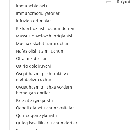
Roʻyxa
Immunobiologik
Immunomodulyatorlar
Infuzion eritmalar
Kislota buzilishi uchun dorilar
Maxsus davolovchi oziqlanish
Mushak-skelet tizimi uchun
Nafas olish tizimi uchun
Oftalmik dorilar
Og'riq qoldiruvchi
Ovqat hazm qilish trakti va
metabolizm uchun
Ovqat hazm qilishga yordam
beradigan dorilar
Parazitlarga qarshi
Qandli diabet uchun vositalar
Qon va qon aylanishi
Quloq kasalliklari uchun dorilar