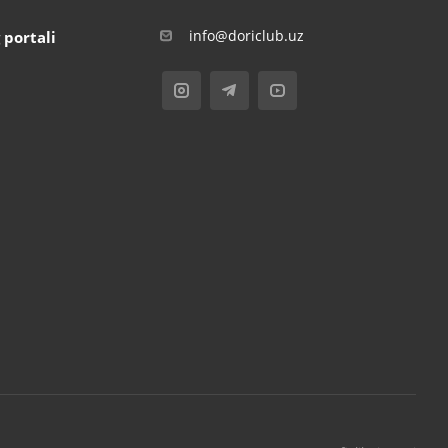
info@doriclub.uz
 portali