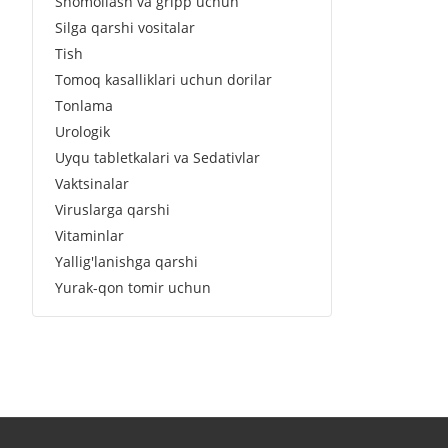
Shomollash va gripp uchun
Silga qarshi vositalar
Tish
Tomoq kasalliklari uchun dorilar
Tonlama
Urologik
Uyqu tabletkalari va Sedativlar
Vaktsinalar
Viruslarga qarshi
Vitaminlar
Yallig'lanishga qarshi
Yurak-qon tomir uchun