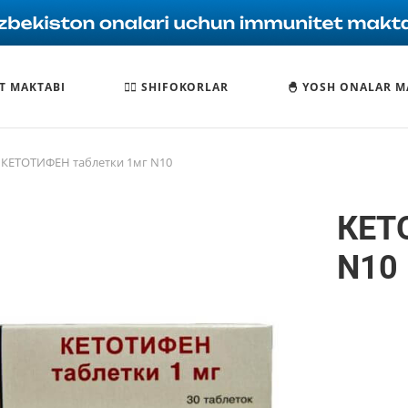
T MAKTABI
🧑‍⚕️ SHIFOKORLAR
🐣 YOSH ONALAR M
КЕТОТИФЕН таблетки 1мг N10
КЕТ
N10