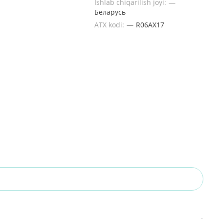
Ishlab chiqarilish joyi:
—
Беларусь
ATX kodi:
—
R06AX17