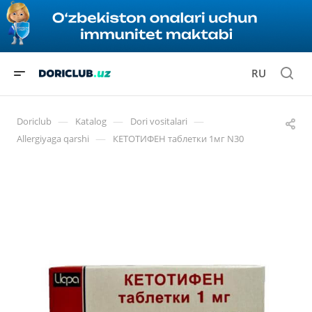
RU
—
—
—
Doriclub
Katalog
Dori vositalari
—
Allergiyaga qarshi
КЕТОТИФЕН таблетки 1мг N30