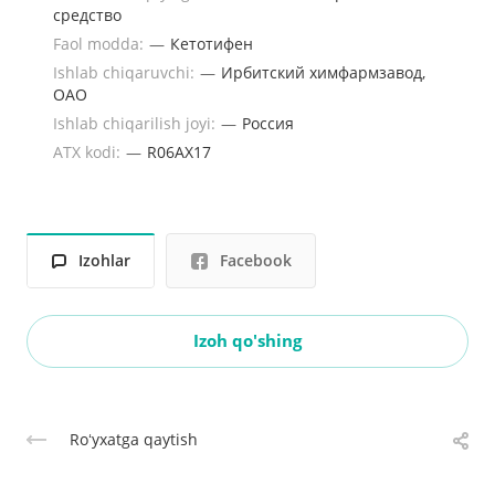
средство
Faol modda:
—
Кетотифен
Ishlab chiqaruvchi:
—
Ирбитский химфармзавод,
ОАО
Ishlab chiqarilish joyi:
—
Россия
ATX kodi:
—
R06AX17
Izohlar
Facebook
Izoh qo'shing
Roʻyxatga qaytish