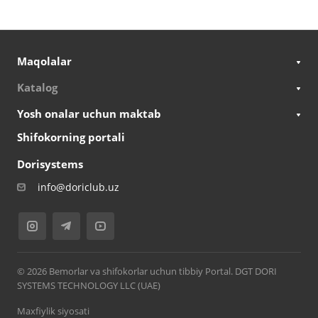
Maqolalar
Katalog
Yosh onalar uchun maktab
Shifokorning portali
Dorisystems
info@doriclub.uz
© 2026 Bemorlar va shifokorlar uchun tibbiy Portal. DGT DORI
SYSTEMS TECHNOLOGY LLC (UAE)
Maxfiylik siyosati