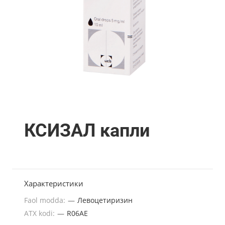
КСИЗАЛ капли
Характеристики
Faol modda:
—
Левоцетиризин
ATX kodi:
—
R06AE