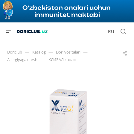
RU
—
—
—
Doriclub
Katalog
Dori vositalari
—
Allergiyaga qarshi
КСИЗАЛ капли