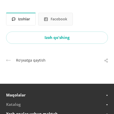
Izohlar
Facebook
Izoh qo'shing
Roʻyxatga qaytish
Maqolalar
Katalog
Yosh onalar uchun maktab