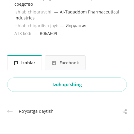
средство
Ishlab chiqaruvchi:
—
Al-Taqaddom Pharmaceutical
Industries
Ishlab chiqarilish joyi:
—
Иордания
ATX kodi:
—
R06AE09
Izohlar
Facebook
Izoh qo'shing
Roʻyxatga qaytish