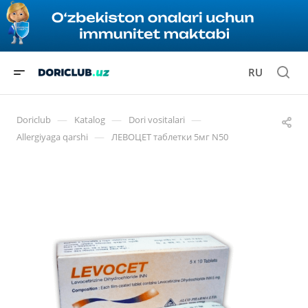
RU
—
—
—
Doriclub
Katalog
Dori vositalari
—
Allergiyaga qarshi
ЛЕВОЦЕТ таблетки 5мг N50