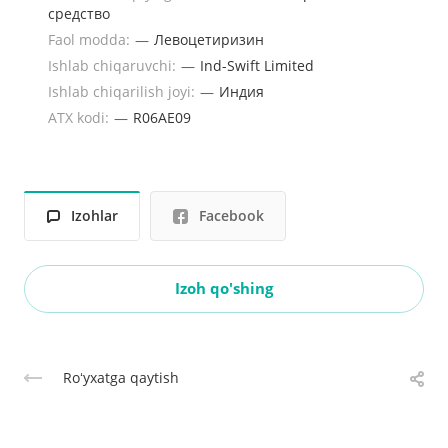
средство
Faol modda:
—
Левоцетиризин
Ishlab chiqaruvchi:
—
Ind-Swift Limited
Ishlab chiqarilish joyi:
—
Индия
ATX kodi:
—
R06AE09
Izohlar
Facebook
Izoh qo'shing
Roʻyxatga qaytish