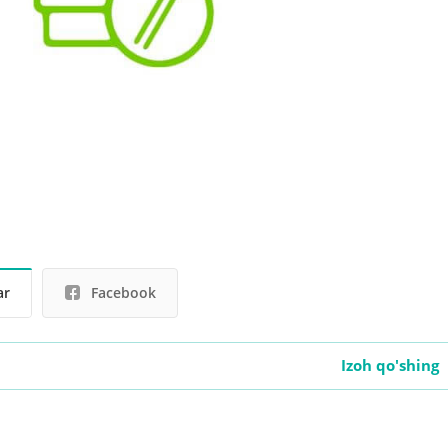
ar
Facebook
Izoh qo'shing