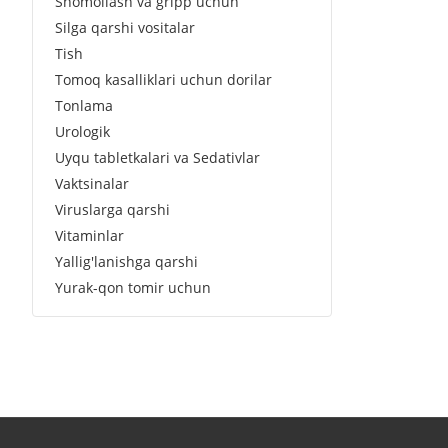
Shomollash va gripp uchun
Silga qarshi vositalar
Tish
Tomoq kasalliklari uchun dorilar
Tonlama
Urologik
Uyqu tabletkalari va Sedativlar
Vaktsinalar
Viruslarga qarshi
Vitaminlar
Yallig'lanishga qarshi
Yurak-qon tomir uchun