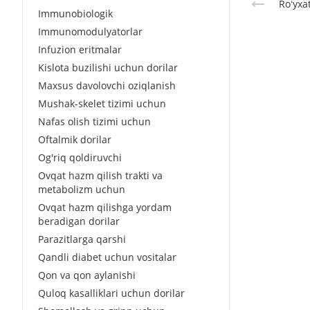
Roʻyxa
Immunobiologik
Immunomodulyatorlar
Infuzion eritmalar
Kislota buzilishi uchun dorilar
Maxsus davolovchi oziqlanish
Mushak-skelet tizimi uchun
Nafas olish tizimi uchun
Oftalmik dorilar
Og'riq qoldiruvchi
Ovqat hazm qilish trakti va
metabolizm uchun
Ovqat hazm qilishga yordam
beradigan dorilar
Parazitlarga qarshi
Qandli diabet uchun vositalar
Qon va qon aylanishi
Quloq kasalliklari uchun dorilar