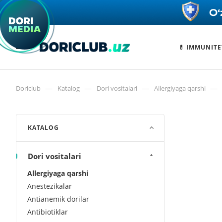
💊 IMMUNITE
—
—
—
—
Doriclub
Katalog
Dori vositalari
Allergiyaga qarshi
KATALOG
Dori vositalari
Allergiyaga qarshi
Anestezikalar
Antianemik dorilar
Antibiotiklar