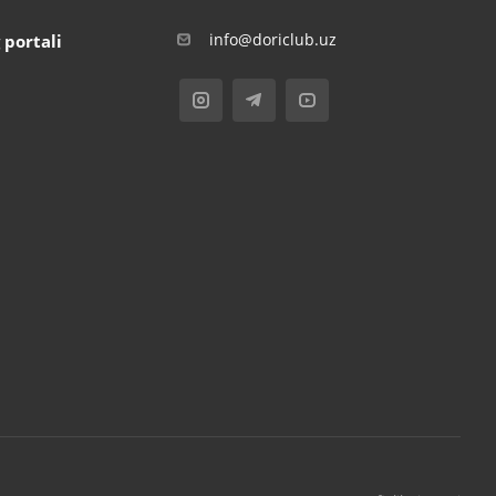
info@doriclub.uz
 portali