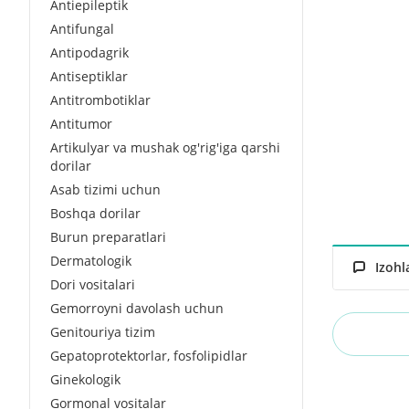
Antiepileptik
Antifungal
Antipodagrik
Antiseptiklar
Antitrombotiklar
Antitumor
Artikulyar va mushak og'rig'iga qarshi
dorilar
Asab tizimi uchun
Boshqa dorilar
Burun preparatlari
Dermatologik
Izohl
Dori vositalari
Gemorroyni davolash uchun
Genitouriya tizim
Gepatoprotektorlar, fosfolipidlar
Ginekologik
Gormonal vositalar