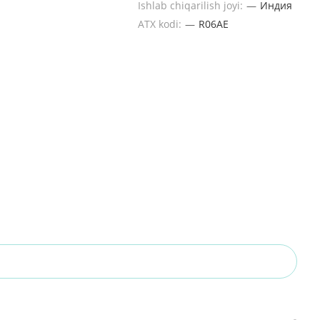
Ishlab chiqarilish joyi:
—
Индия
ATX kodi:
—
R06AE