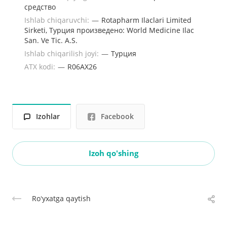
средство
Ishlab chiqaruvchi:
—
Rotapharm Ilaclari Limited
Sirketi, Турция произведено: World Medicine Ilaс
San. Ve Tic. A.S.
Ishlab chiqarilish joyi:
—
Турция
ATX kodi:
—
R06AX26
Izohlar
Facebook
Izoh qo'shing
Roʻyxatga qaytish