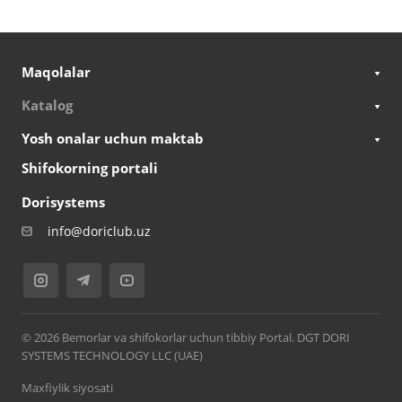
Maqolalar
Katalog
Yosh onalar uchun maktab
Shifokorning portali
Dorisystems
info@doriclub.uz
© 2026 Bemorlar va shifokorlar uchun tibbiy Portal. DGT DORI
SYSTEMS TECHNOLOGY LLC (UAE)
Maxfiylik siyosati