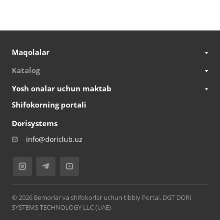
Maqolalar
Katalog
Yosh onalar uchun maktab
Shifokorning portali
Dorisystems
info@doriclub.uz
© 2026 Bemorlar va shifokorlar uchun tibbiy Portal. DGT DORI
SYSTEMS TECHNOLOGY LLC (UAE)