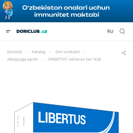
RU
—
—
—
Doriclub
Katalog
Dori vositalari
—
Allergiyaga qarshi
ЛИБЕРТУС таблетки 5мг N28