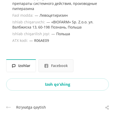
препараты системного действия, производные
пиперазина
Faol modda:
—
Левоцетиризин
Ishlab chiqaruvchi:
—
«BIOFARM» Sp. Z.o.o. ул.
Валбжиска 13, 60-198 Познань, Польша
Ishlab chiqarilish joyi:
—
Польша
ATX kodi:
—
R06AE09
Izohlar
Facebook
Izoh qo'shing
Roʻyxatga qaytish