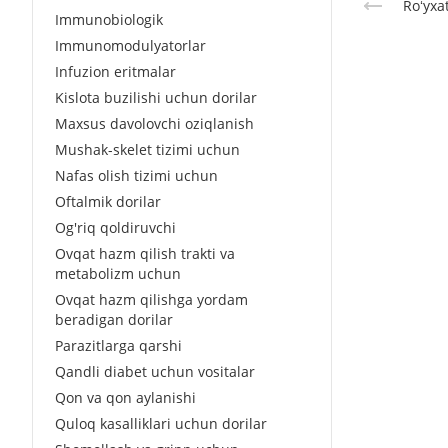
Roʻyxa
Immunobiologik
Immunomodulyatorlar
Infuzion eritmalar
Kislota buzilishi uchun dorilar
Maxsus davolovchi oziqlanish
Mushak-skelet tizimi uchun
Nafas olish tizimi uchun
Oftalmik dorilar
Og'riq qoldiruvchi
Ovqat hazm qilish trakti va
metabolizm uchun
Ovqat hazm qilishga yordam
beradigan dorilar
Parazitlarga qarshi
Qandli diabet uchun vositalar
Qon va qon aylanishi
Quloq kasalliklari uchun dorilar