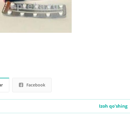
ar
Facebook
Izoh qo'shing