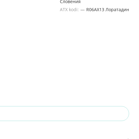
Словения
ATX kodi:
—
R06AX13 Лоратадин