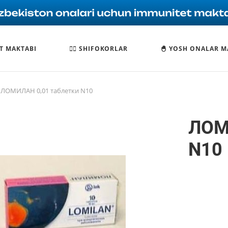
T MAKTABI
🧑‍⚕️ SHIFOKORLAR
🐣 YOSH ONALAR M
ЛОМИЛАН 0,01 таблетки N10
ЛОМ
N10