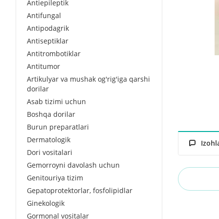
Antiepileptik
Antifungal
Antipodagrik
Antiseptiklar
Antitrombotiklar
Antitumor
Artikulyar va mushak og'rig'iga qarshi
dorilar
Asab tizimi uchun
Boshqa dorilar
Burun preparatlari
Dermatologik
Izohl
Dori vositalari
Gemorroyni davolash uchun
Genitouriya tizim
Gepatoprotektorlar, fosfolipidlar
Ginekologik
Gormonal vositalar