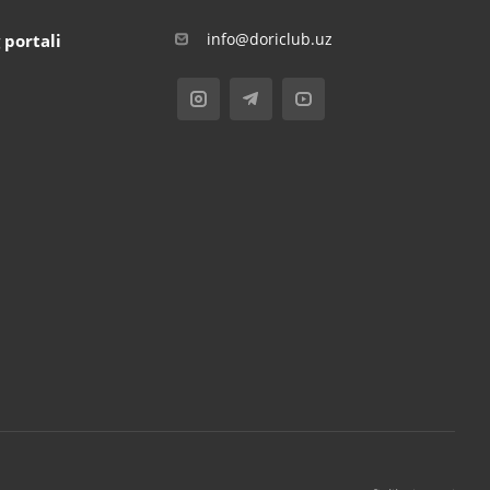
info@doriclub.uz
 portali