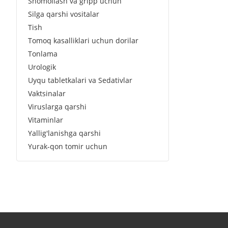
Shomollash va gripp uchun
Silga qarshi vositalar
Tish
Tomoq kasalliklari uchun dorilar
Tonlama
Urologik
Uyqu tabletkalari va Sedativlar
Vaktsinalar
Viruslarga qarshi
Vitaminlar
Yallig'lanishga qarshi
Yurak-qon tomir uchun