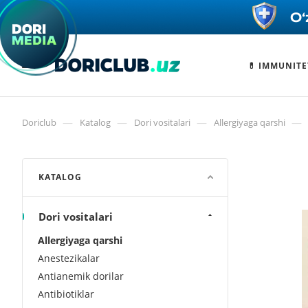
💊 IMMUNITE
—
—
—
—
Doriclub
Katalog
Dori vositalari
Allergiyaga qarshi
KATALOG
Dori vositalari
Allergiyaga qarshi
Anestezikalar
Antianemik dorilar
Antibiotiklar